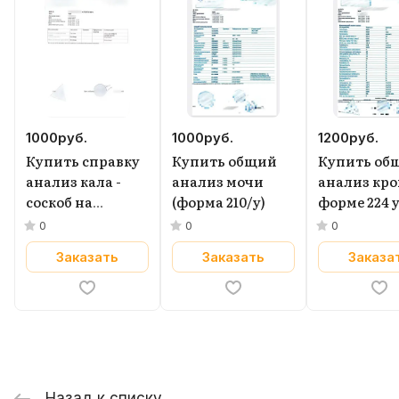
1000
руб.
1000
руб.
1200
руб.
Купить справку
Купить общий
Купить об
анализ кала -
анализ мочи
анализ кро
соскоб на
(форма 210/у)
форме 224 
энтеробиоз
0
0
0
Заказать
Заказать
Заказа
Назад к списку