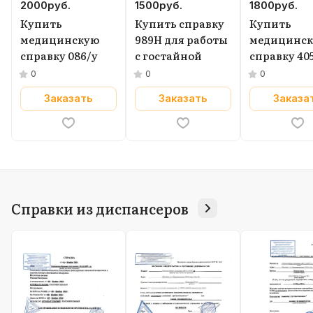
2000
руб.
1500
руб.
1800
руб.
Купить
Купить справку
Купить
медицинскую
989Н для работы
медицинс
справку 086/у
с гостайной
справку 40
работы на
0
0
0
высоте
Заказать
Заказать
Заказа
Справки из диспансеров