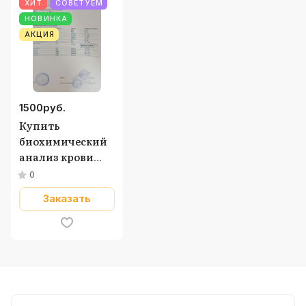
ХИТ
СОВЕТУЕМ
НОВИНКА
АКЦИЯ
1500
руб.
Купить
биохимический
анализ крови
(форма 228/у)
0
Заказать