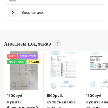
Весь каталог
Анализы под заказ
ХИТ
СОВЕТУЕМ
НОВИНКА
АКЦИЯ
1500
руб.
1500
руб.
1500
руб.
Купить
Купить анализ
Купить ан
биохимический
кала на
кала на