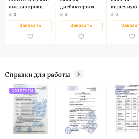
анализ крови
дисбактериоз
кишечную
(форма 228/у)
группу
0
0
0
Заказать
Заказать
Заказа
Справки для работы
СОВЕТУЕМ