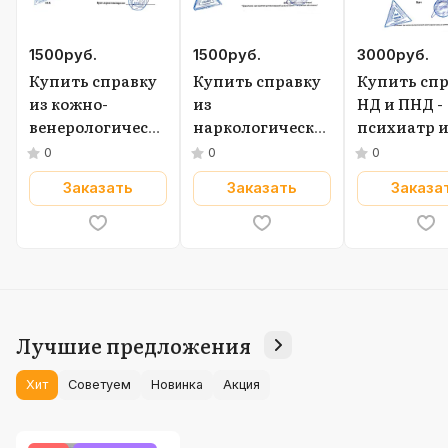
1500
руб.
1500
руб.
3000
руб.
Купить справку
Купить справку
Купить сп
из кожно-
из
НД и ПНД -
венерологического
наркологического
психиатр 
диспансера
диспансера
нарколог в
0
0
0
(КВД)
Москве
Заказать
Заказать
Заказа
Лучшие предложения
Хит
Советуем
Новинка
Акция