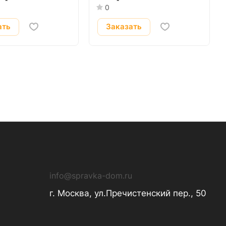
диспансера (КВД)
0
ать
Заказать
info@spravka-dom.ru
г. Москва, ул.Пречистенский пер., 50