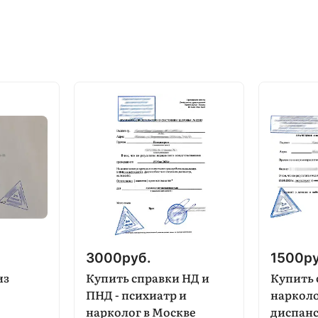
3000
руб.
1500
р
из
Купить справки НД и
Купить 
ПНД - психиатр и
наркол
нарколог в Москве
диспан