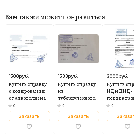
Вам также может понравиться
1500
руб.
1500
руб.
3000
руб.
Купить справку
Купить справку
Купить сп
о кодировании
из
НД и ПНД -
от алкоголизма
туберкулезного
психиатр 
диспансера
нарколог в
0
0
0
Москве
Заказать
Заказать
Заказа