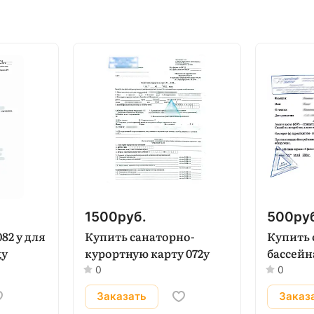
1500
руб.
500
ру
82 у для
Купить санаторно-
Купить 
цу
курортную карту 072у
бассейн
0
0
Заказать
Заказ