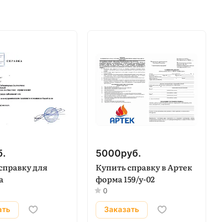
б.
5000
руб.
справку для
Купить справку в Артек
а
форма 159/у-02
0
ать
Заказать